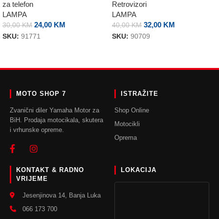
za telefon
Retrovizori
LAMPA
LAMPA
24,00
KM
32,00
KM
30,00
KM
40,00
KM
SKU:
91771
SKU:
90709
DODAJ U KORPU
DODAJ U KORPU
MOTO SHOP 7
ISTRAŽITE
Zvanični diler Yamaha Motor za
Shop Online
BiH. Prodaja motocikala, skutera
Motocikli
i vrhunske opreme.
Oprema
KONTAKT & RADNO
LOKACIJA
VRIJEME
Jesenjinova 14, Banja Luka
066 173 700