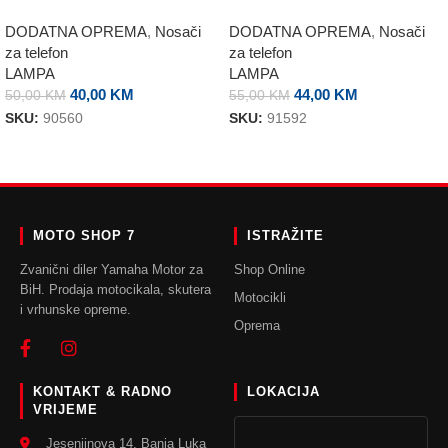
DODATNA OPREMA
,
Nosači
DODATNA OPREMA
,
Nosači
za telefon
za telefon
LAMPA
LAMPA
40,00
KM
44,00
KM
50,00
KM
55,00
KM
SKU:
90560
SKU:
91592
DODAJ U KORPU
DODAJ U KORPU
MOTO SHOP 7
ISTRAŽITE
Zvanični diler Yamaha Motor za
Shop Online
BiH. Prodaja motocikala, skutera
Motocikli
i vrhunske opreme.
Oprema
KONTAKT & RADNO
LOKACIJA
VRIJEME
Jesenjinova 14, Banja Luka