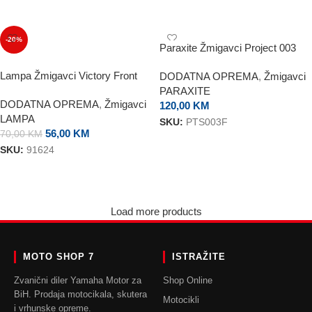
DODAJ U KORPU
-20%
Paraxite Žmigavci Project 003
Front
Lampa Žmigavci Victory Front
DODATNA OPREMA
,
Žmigavci
PARAXITE
DODATNA OPREMA
,
Žmigavci
120,00
KM
LAMPA
SKU:
PTS003F
56,00
KM
70,00
KM
DODAJ U KORPU
SKU:
91624
DODAJ U KORPU
Load more products
MOTO SHOP 7
ISTRAŽITE
Zvanični diler Yamaha Motor za
Shop Online
BiH. Prodaja motocikala, skutera
Motocikli
i vrhunske opreme.