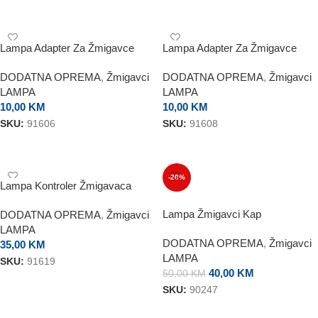
DODAJ U KORPU
Lampa Adapter Za Žmigavce
Lampa Adapter Za Žmigavce
BMW
Kawasaki
DODATNA OPREMA
,
Žmigavci
DODATNA OPREMA
,
Žmigavci
LAMPA
LAMPA
10,00
KM
10,00
KM
SKU:
91606
SKU:
91608
DODAJ U KORPU
DODAJ U KORPU
-20%
Lampa Kontroler Žmigavaca
Lampa Žmigavci Kap
DODATNA OPREMA
,
Žmigavci
LAMPA
DODATNA OPREMA
,
Žmigavci
35,00
KM
LAMPA
SKU:
91619
40,00
KM
50,00
KM
DODAJ U KORPU
SKU:
90247
DODAJ U KORPU