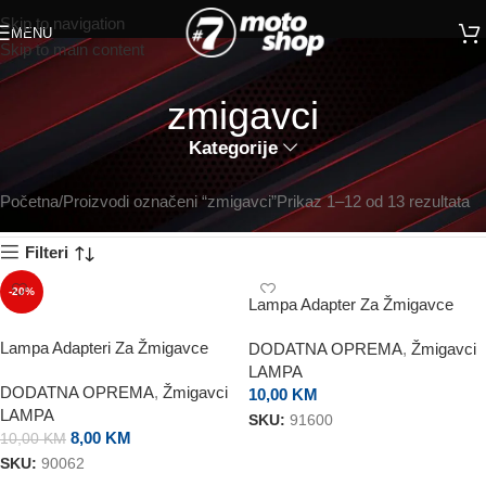
Skip to navigation
MENU
Skip to main content
zmigavci
Kategorije
Početna
Proizvodi označeni “zmigavci”
Prikaz 1–12 od 13 rezultata
Filteri
-20%
Lampa Adapter Za Žmigavce
Honda
Lampa Adapteri Za Žmigavce
DODATNA OPREMA
,
Žmigavci
LAMPA
DODATNA OPREMA
,
Žmigavci
10,00
KM
LAMPA
SKU:
91600
8,00
KM
10,00
KM
DODAJ U KORPU
SKU:
90062