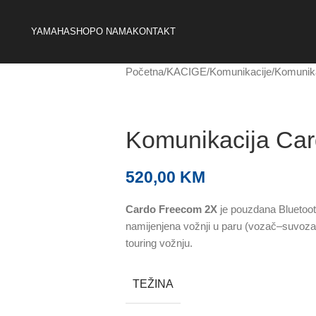
YAMAHA
SHOP
O NAMA
KONTAKT
Početna
KACIGE
Komunikacije
Komunik
Komunikacija Ca
520,00
KM
Cardo Freecom 2X
je pouzdana Bluetoo
namijenjena vožnji u paru (vozač–suvozač 
touring vožnju.
TEŽINA