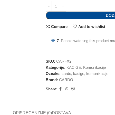
DOD
Compare
Add to wishlist
7
People watching this product no
SKU:
CARFX2
Kategorije:
KACIGE
,
Komunikacije
Oznake:
cardo
,
kacige
,
komunikacije
Brand:
CARDO
Share:
OPIS
RECENZIJE (0)
DOSTAVA