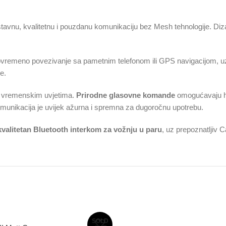
ostavnu, kvalitetnu i pouzdanu komunikaciju bez Mesh tehnologije. Diz
remeno povezivanje sa pametnim telefonom ili GPS navigacijom, uz j
e.
im vremenskim uvjetima.
Prirodne glasovne komande
omogućavaju ha
omunikacija je uvijek ažurna i spremna za dugoročnu upotrebu.
kvalitetan Bluetooth interkom za vožnju u paru
, uz prepoznatljiv C
SOLD