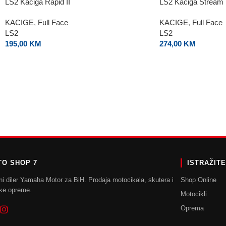
LS2 Kaciga Rapid II
LS2 Kaciga Stream 
KACIGE
,
Full Face
KACIGE
,
Full Face
LS2
LS2
195,00
KM
274,00
KM
O SHOP 7
ISTRAŽIT
ni diler Yamaha Motor za BiH. Prodaja motocikala, skutera i
Shop Online
ke opreme.
Motocikli
Oprema