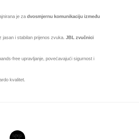
ajnirana je za
dvosmjernu komunikaciju između
asan i stabilan prijenos zvuka.
JBL zvučnici
nds-free upravljanje, povećavajući sigurnost i
ardo kvalitet.
SOLD