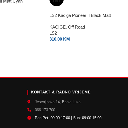
II Matt Cyan
OUT
LS2 Kaciga Pioneer II Black Matt
KACIGE
,
Off Road
LS2
310,00
KM
E
KONTAKT & RADNO VRIJEME
Jesenjinova 14, Banja Luka
066 173 700
Pon-Pet: 09:00-17:00 | Sub: 09:00-15:00