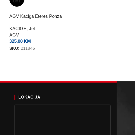
AGV Kaciga Ete
OUT
KACIGE
,
Jet
AGV Kaciga Eteres Ponza
AGV
325,00
KM
KACIGE
,
Jet
AGV
325,00
KM
SKU:
211846
LOKACIJA