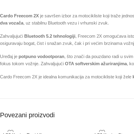
Cardo Freecom 2X
je savršen izbor za motocikliste koji traže jedn
dva vozača
, uz stabilnu Bluetooth vezu i vrhunski zvuk.
Zahvaljujući
Bluetooth 5.2 tehnologiji
, Freecom 2X omogućava istov
osiguravaju bogat, čist i snažan zvuk, čak i pri većim brzinama vožnj
Uređaj je
potpuno vodootporan
, što znači da pouzdano radi u sv
fokus tokom vožnje. Zahvaljujući
OTA softverskim ažuriranjima
, k
Cardo Freecom 2X je idealna komunikacija za motocikliste koji žele
Povezani proizvodi