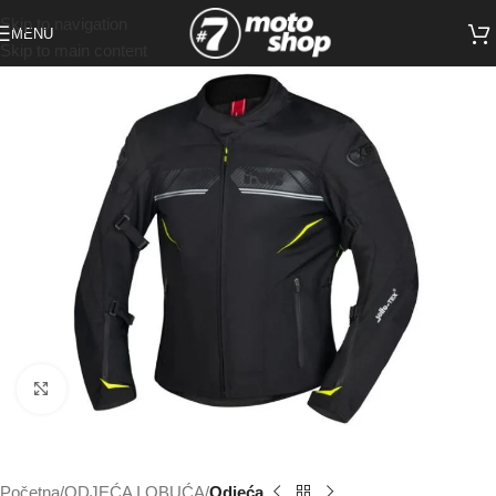
Skip to navigation
MENU
Skip to main content
Click to enlarge
Početna
ODJEĆA I OBUĆA
Odjeća