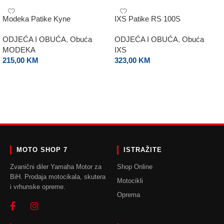
Modeka Patike Kyne
IXS Patike RS 100S
ODJEĆA I OBUĆA
,
Obuća
ODJEĆA I OBUĆA
,
Obuća
MODEKA
IXS
215,00
KM
323,00
KM
ODABERI OPCIJE
ODABERI OPCIJE
MOTO SHOP 7
ISTRAŽITE
Zvanični diler Yamaha Motor za
Shop Online
BiH. Prodaja motocikala, skutera
Motocikli
i vrhunske opreme.
Oprema