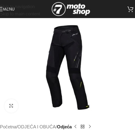
Skip to navigation
MENU
Skip to main content
Click to enlarge
Početna
ODJEĆA I OBUĆA
Odjeća