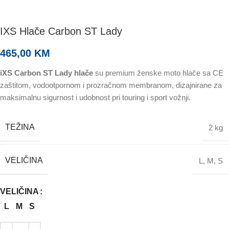
IXS Hlače Carbon ST Lady
465,00
KM
iXS Carbon ST Lady hlače
su premium ženske moto hlače sa CE
zaštitom, vodootpornom i prozračnom membranom, dizajnirane za
maksimalnu sigurnost i udobnost pri touring i sport vožnji.
TEŽINA
2 kg
VELIČINA
L
,
M
,
S
VELIČINA
L
M
S