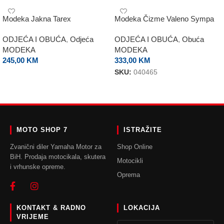
Modeka Jakna Tarex
Modeka Čizme Valeno Sympa
ODJEĆA I OBUĆA
,
Odjeća
ODJEĆA I OBUĆA
,
Obuća
MODEKA
MODEKA
245,00
KM
333,00
KM
SKU:
040465
ODABERI OPCIJE
ODABERI OPCIJE
MOTO SHOP 7
ISTRAŽITE
Zvanični diler Yamaha Motor za
Shop Online
BiH. Prodaja motocikala, skutera
Motocikli
i vrhunske opreme.
Oprema
KONTAKT & RADNO
LOKACIJA
VRIJEME