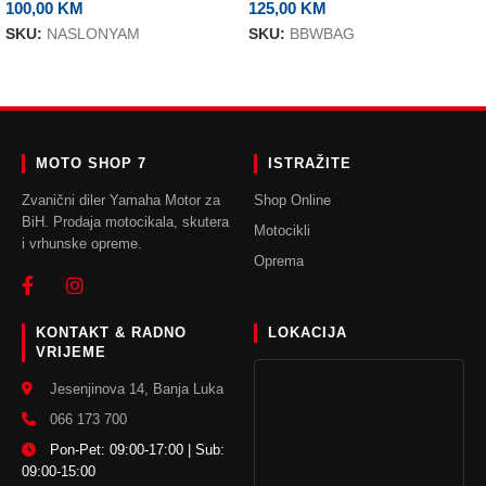
100,00
KM
125,00
KM
SKU:
NASLONYAM
SKU:
BBWBAG
DODAJ U KORPU
DODAJ U KORPU
MOTO SHOP 7
ISTRAŽITE
Zvanični diler Yamaha Motor za
Shop Online
BiH. Prodaja motocikala, skutera
Motocikli
i vrhunske opreme.
Oprema
KONTAKT & RADNO
LOKACIJA
VRIJEME
Jesenjinova 14, Banja Luka
066 173 700
Pon-Pet: 09:00-17:00 | Sub:
09:00-15:00