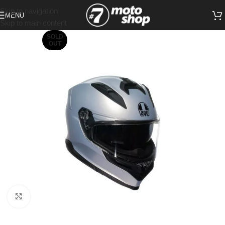
Skip to navigation
MENU
Skip to main content
SOLD
OUT
Click to enlarge