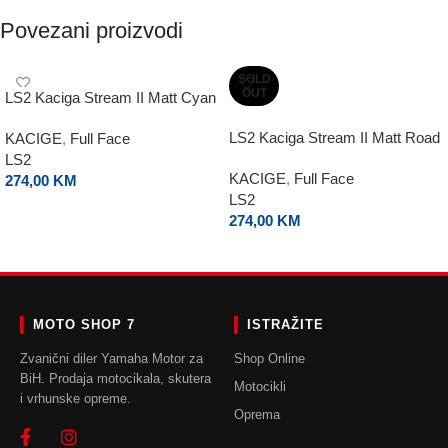
Povezani proizvodi
SOLD
OUT
LS2 Kaciga Stream II Matt Cyan
LS2 Kaciga Stream II Matt Road
KACIGE
,
Full Face
LS2
KACIGE
,
Full Face
274,00
KM
LS2
ODABERI OPCIJE
274,00
KM
ODABERI OPCIJE
MOTO SHOP 7
ISTRAŽITE
Zvanični diler Yamaha Motor za
Shop Online
BiH. Prodaja motocikala, skutera
Motocikli
i vrhunske opreme.
Oprema