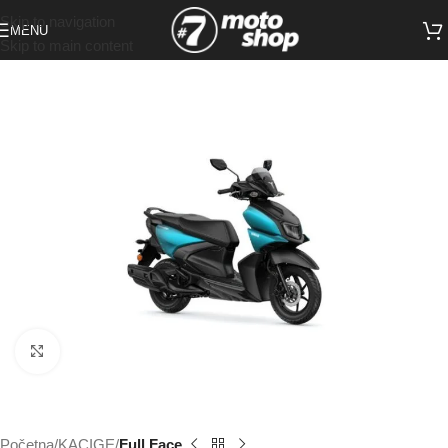
Skip to navigation
MENU
Skip to main content
Click to enlarge
Početna
KACIGE
Full Face