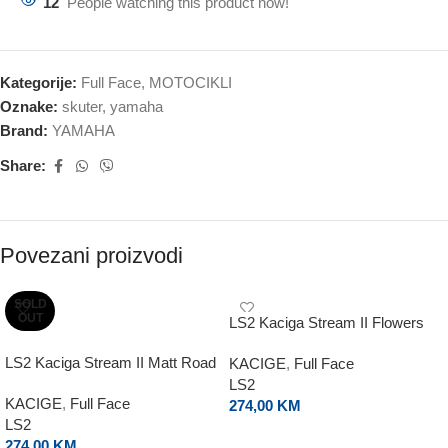
12
People watching this product now!
Kategorije:
Full Face
,
MOTOCIKLI
Oznake:
skuter
,
yamaha
Brand:
YAMAHA
Share:
Povezani proizvodi
SOLD
OUT
LS2 Kaciga Stream II Flowers
LS2 Kaciga Stream II Matt Road
KACIGE
,
Full Face
LS2
KACIGE
,
Full Face
274,00
KM
LS2
ODABERI OPCIJE
274,00
KM