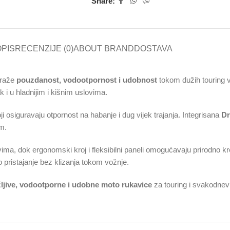
Share:
PIS
RECENZIJE (0)
ABOUT BRAND
DOSTAVA
traže
pouzdanost, vodootpornost i udobnost
tokom dužih touring 
i u hladnijim i kišnim uslovima.
oji osiguravaju otpornost na habanje i dug vijek trajanja. Integrisana
D
m.
ima, dok ergonomski kroj i fleksibilni paneli omogućavaju prirodno k
 pristajanje bez klizanja tokom vožnje.
žljive, vodootporne i udobne moto rukavice
za touring i svakodne