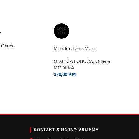
SOLD
y
OUT
Obuća
Modeka Jakna Varus
ODJEĆA I OBUĆA
,
Odjeća
MODEKA
370,00
KM
E
KONTAKT & RADNO VRIJEME