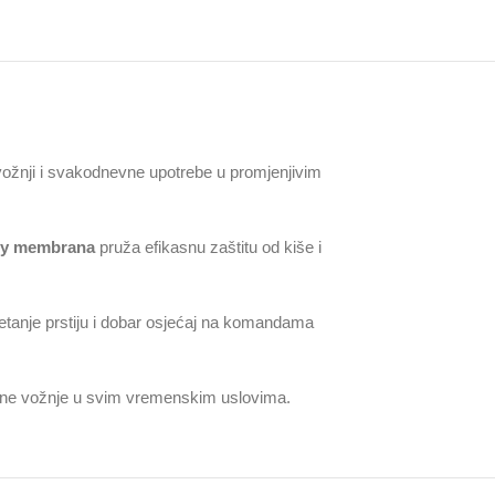
vožnji i svakodnevne upotrebe u promjenjivim
ry membrana
pruža efikasnu zaštitu od kiše i
retanje prstiju i dobar osjećaj na komandama
vne vožnje u svim vremenskim uslovima.