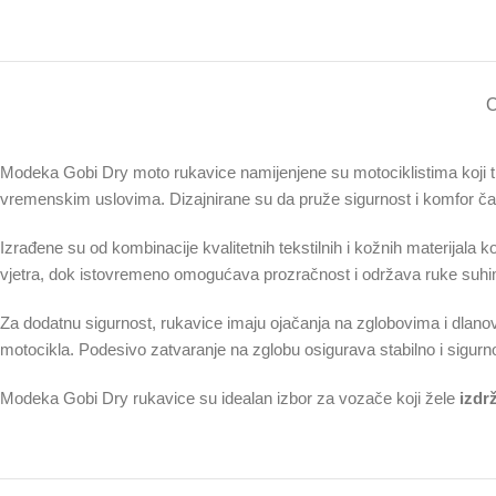
O
Modeka Gobi Dry moto rukavice namijenjene su motociklistima koji 
vremenskim uslovima. Dizajnirane su da pruže sigurnost i komfor čak 
Izrađene su od kombinacije kvalitetnih tekstilnih i kožnih materijala k
vjetra, dok istovremeno omogućava prozračnost i održava ruke suhi
Za dodatnu sigurnost, rukavice imaju ojačanja na zglobovima i dlanov
motocikla. Podesivo zatvaranje na zglobu osigurava stabilno i sigurno
Modeka Gobi Dry rukavice su idealan izbor za vozače koji žele
izdr