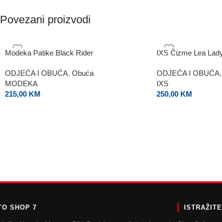
Povezani proizvodi
Modeka Patike Black Rider
IXS Čizme Lea Lad
ODJEĆA I OBUĆA
,
Obuća
ODJEĆA I OBUĆA
,
MODEKA
IXS
215,00
KM
250,00
KM
O SHOP 7
ISTRAŽIT