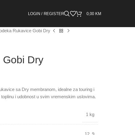
LOGIN / REGISTER
0,00
KM
odeka Rukavice Gobi Dry
 Gobi Dry
kavice sa Dry membranom, idealne za touring i
 toplinu i udobnost u svim vremenskim uslovima.
1 kg
12
,
9