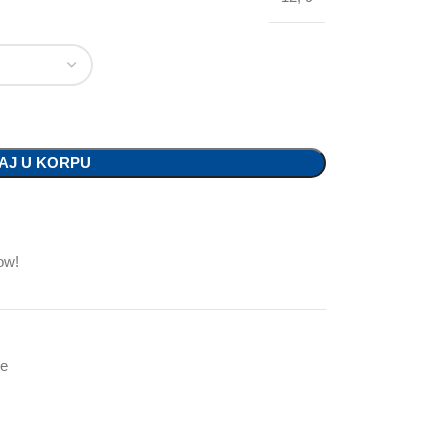
AJ U KORPU
ow!
ce