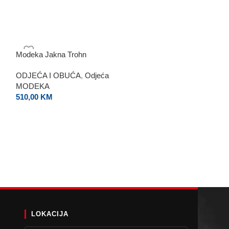
Modeka Jakna Trohn
Modeka Jakna Ta
ODJEĆA I OBUĆA
,
Odjeća
ODJEĆA I OBU
MODEKA
MODEKA
510,00
KM
665,00
KM
LOKACIJA