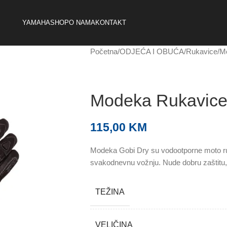
YAMAHA
SHOP
O NAMA
KONTAKT
Početna
ODJEĆA I OBUĆA
Rukavice
M
Modeka Rukavice
115,00
KM
Modeka Gobi Dry su vodootporne moto ru
svakodnevnu vožnju. Nude dobru zaštitu,
TEŽINA
VELIČINA