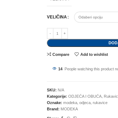
VELIČINA
DOD
Compare
Add to wishlist
14
People watching this product n
SKU:
N/A
Kategorije:
ODJEĆA I OBUĆA
,
Rukavi
Oznake:
modeka
,
odjeca
,
rukavice
Brand:
MODEKA