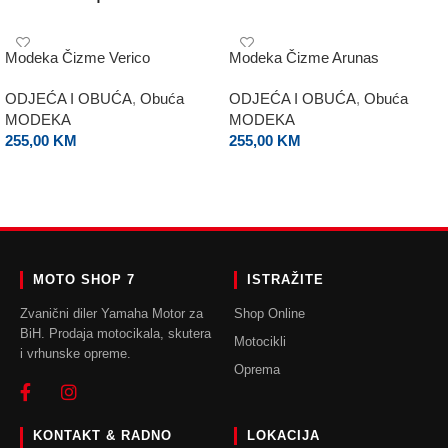
Modeka Čizme Verico
Modeka Čizme Arunas
ODJEĆA I OBUĆA
,
Obuća
ODJEĆA I OBUĆA
,
Obuća
MODEKA
MODEKA
255,00
KM
255,00
KM
ODABERI OPCIJE
ODABERI OPCIJE
MOTO SHOP 7
ISTRAŽITE
Zvanični diler Yamaha Motor za
Shop Online
BiH. Prodaja motocikala, skutera
Motocikli
i vrhunske opreme.
Oprema
KONTAKT & RADNO
LOKACIJA