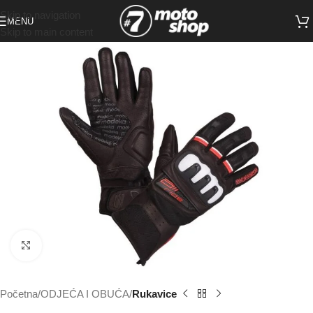
Skip to navigation
MENU
Skip to main content
Click to enlarge
Početna
ODJEĆA I OBUĆA
Rukavice