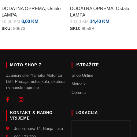
DODATNA OPREMA
,
Ostalo
DODATNA OPREMA
,
Ostalo
LAMPA
LAMPA
8,00
KM
14,40
KM
10,00
KM
18,00
KM
SKU:
90673
SKU:
90599
DODAJ U KORPU
DODAJ U KORPU
MOTO SHOP 7
ISTRAŽITE
Zvanični diler Yamaha Motor za
Shop Online
BiH. Prodaja motocikala, skutera
Motocikli
i vrhunske opreme.
Oprema
KONTAKT & RADNO
LOKACIJA
VRIJEME
Jesenjinova 14, Banja Luka