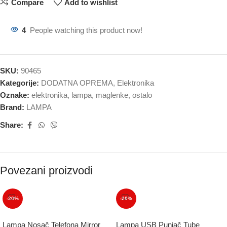
Compare
Add to wishlist
4
People watching this product now!
SKU:
90465
Kategorije:
DODATNA OPREMA
,
Elektronika
Oznake:
elektronika
,
lampa
,
maglenke
,
ostalo
Brand:
LAMPA
Share:
Povezani proizvodi
-20%
-20%
Lampa Nosač Telefona Mirror
Lampa USB Punjač Tube