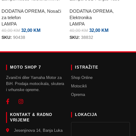
DODATNA OPREMA
,
Nosači
DODATNA OPREMA
,
za telefon
Elektronika
LAMPA
LAMPA
32,00
KM
32,00
KM
40,00
KM
40,00
KM
SKU:
90438
SKU:
38832
DODAJ U KORPU
DODAJ U KORPU
MOTO SHOP 7
ISTRAŽITE
Zvanični diler Yamaha Motor za
Shop Online
BiH. Prodaja motocikala, skutera
Motocikli
i vrhunske opreme.
Oprema
KONTAKT & RADNO
LOKACIJA
VRIJEME
Jesenjinova 14, Banja Luka