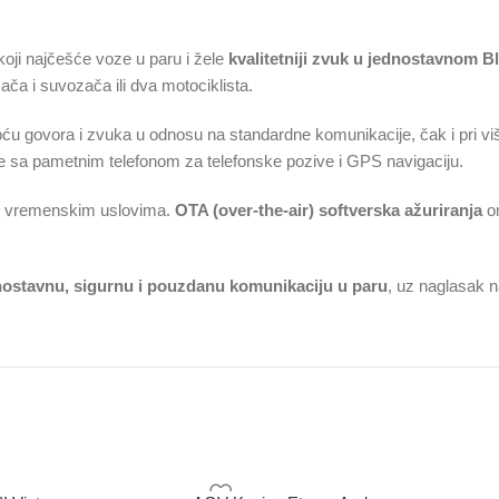
koji najčešće voze u paru i žele
kvalitetniji zvuk u jednostavnom 
ača i suvozača ili dva motociklista.
ću govora i zvuka u odnosu na standardne komunikacije, čak i pri
je sa pametnim telefonom za telefonske pozive i GPS navigaciju.
im vremenskim uslovima.
OTA (over-the-air) softverska ažuriranja
om
nostavnu, sigurnu i pouzdanu komunikaciju u paru
, uz naglasak n