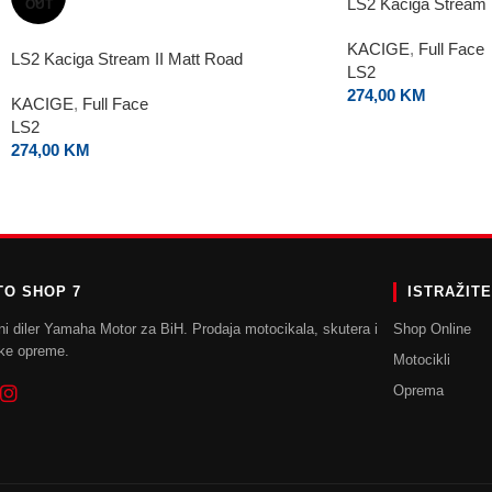
LS2 Kaciga Stream I
OUT
KACIGE
,
Full Face
LS2 Kaciga Stream II Matt Road
LS2
274,00
KM
KACIGE
,
Full Face
LS2
274,00
KM
O SHOP 7
ISTRAŽIT
ni diler Yamaha Motor za BiH. Prodaja motocikala, skutera i
Shop Online
ke opreme.
Motocikli
Oprema