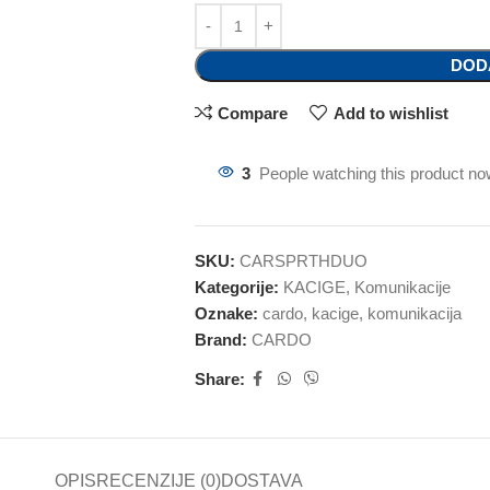
DOD
Compare
Add to wishlist
3
People watching this product no
SKU:
CARSPRTHDUO
Kategorije:
KACIGE
,
Komunikacije
Oznake:
cardo
,
kacige
,
komunikacija
Brand:
CARDO
Share:
OPIS
RECENZIJE (0)
DOSTAVA