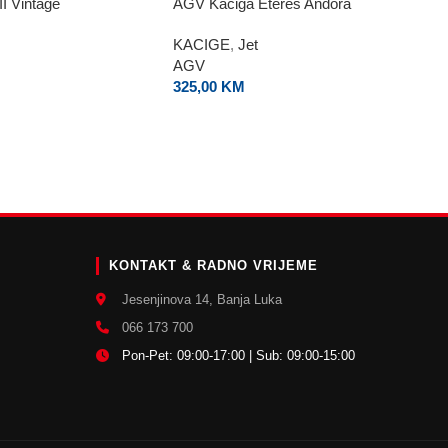
I Vintage
AGV Kaciga Eteres Andora
KACIGE
,
Jet
AGV
325,00
KM
E
KONTAKT & RADNO VRIJEME
Jesenjinova 14, Banja Luka
066 173 700
Pon-Pet: 09:00-17:00 | Sub: 09:00-15:00