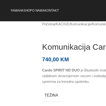
YAMAHA
SHOP
O NAMA
KONTAKT
Početna
KACIGE
Komunikacije
Komunika
Komunikacija Car
740,00
KM
Cardo SPIRIT HD DUO
je Bluetooth mot
stabilnom dvosmjernom vezom i vodootp
spremna za trenutnu upotrebu.
TEŽINA