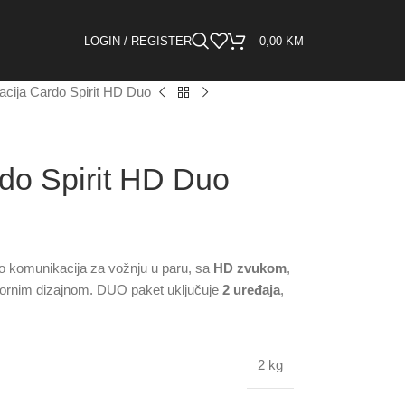
LOGIN / REGISTER
0,00
KM
cija Cardo Spirit HD Duo
do Spirit HD Duo
o komunikacija za vožnju u paru, sa
HD zvukom
,
ornim dizajnom. DUO paket uključuje
2 uređaja
,
2 kg