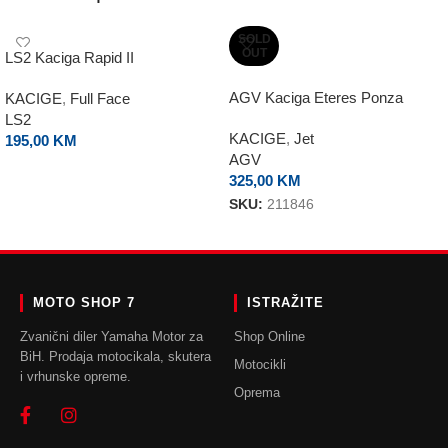
SOLD
OUT
LS2 Kaciga Rapid II
AGV Kaciga Eteres Ponza
KACIGE
,
Full Face
LS2
KACIGE
,
Jet
195,00
KM
AGV
ODABERI OPCIJE
325,00
KM
SKU:
211846
ODABERI OPCIJE
MOTO SHOP 7
ISTRAŽITE
Zvanični diler Yamaha Motor za
Shop Online
BiH. Prodaja motocikala, skutera
Motocikli
i vrhunske opreme.
Oprema