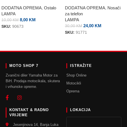
DODATNA OPREMA
,
Ostalo
DODATNA OPREMA
,
Nosači
LAMPA
za telefon
8,00
KM
LAMPA
10,00
KM
24,00
KM
30,00
KM
SKU:
90673
SKU:
91771
DODAJ U KORPU
DODAJ U KORPU
MOTO SHOP 7
ISTRAŽITE
Zvanični diler Yamaha Motor za
Shop Online
BiH. Prodaja motocikala, skutera
Motocikli
i vrhunske opreme.
Oprema
KONTAKT & RADNO
LOKACIJA
VRIJEME
Jesenjinova 14, Banja Luka