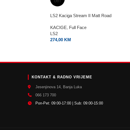
OUT
LS2 Kaciga Stream II Matt Road
KACIGE
,
Full Face
LS2
274,00
KM
E
KONTAKT & RADNO VRIJEME
Jesenjinova 14, Banja Luka
066 173 700
Pon-Pet: 09:00-17:00 | Sub: 09:00-15:00