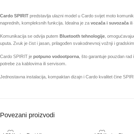
Cardo SPIRIT
predstavlja ulazni model u Cardo svijet moto komunika
naprednih, kompleksnih funkcija. Idealna je za
vozača i suvozača
il
Komunikacija se odvija putem
Bluetooth tehnologije
, omogućavajuć
uputa. Zvuk je čist i jasan, prilagođen svakodnevnoj vožnji i gradski
Cardo SPIRIT je
potpuno vodootporna
, što garantuje pouzdan rad 
potrebe za kablovima ili servisom.
Jednostavna instalacija, kompaktan dizajn i Cardo kvalitet čine SPI
Povezani proizvodi