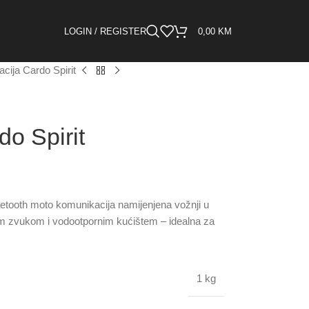
LOGIN / REGISTER
0,00
KM
cija Cardo Spirit
o Spirit
etooth moto komunikacija namijenjena vožnji u
tim zvukom i vodootpornim kućištem – idealna za
1 kg