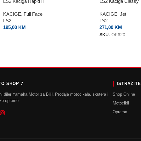
LS2 Kaciga Rapid II
LS2 Kaciga Classy
KACIGE
,
Full Face
KACIGE
,
Jet
LS2
LS2
195,00
KM
271,00
KM
SKU:
OF620
O SHOP 7
ISTRAŽIT
ni diler Yamaha Motor za BiH. Prodaja motocikala, skutera i
Shop Online
ke opreme.
Motocikli
Oprema