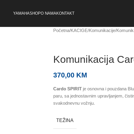
YAMAHA
SHOP
O NAMA
KONTAKT
Početna
KACIGE
Komunikacije
Komunika
Komunikacija Card
370,00
KM
Cardo SPIRIT
je osnovna i pouzdana Blu
paru, sa jednostavnim upravljanjem, čis
svakodnevnu vožnju.
TEŽINA