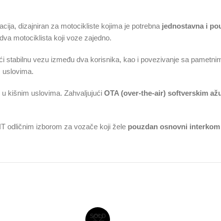
cija, dizajniran za motocikliste kojima je potrebna
jednostavna i p
i dva motociklista koji voze zajedno.
i stabilnu vezu između dva korisnika, kao i povezivanje sa pametnim
m uslovima.
i u kišnim uslovima. Zahvaljujući
OTA (over-the-air) softverskim až
RIT odličnim izborom za vozače koji žele
pouzdan osnovni interkom 
SOLD