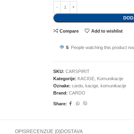
DOD
Compare
Add to wishlist
5
People watching this product no
SKU:
CARSPIRIT
Kategorije:
KACIGE
,
Komunikacije
Oznake:
cardo
,
kacige
,
komunikacije
Brand:
CARDO
Share:
OPIS
RECENZIJE (0)
DOSTAVA