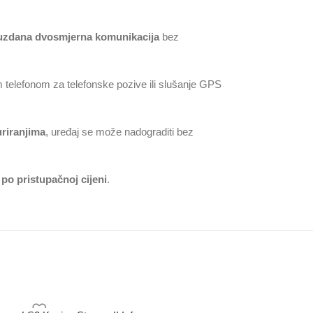
ouzdana dvosmjerna komunikacija
bez
 telefonom za telefonske pozive ili slušanje GPS
uriranjima
, uređaj se može nadograditi bez
po pristupačnoj cijeni
.
-11%