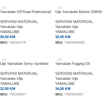
Yamalube Off Road Podmazivač
Ulje Yamalube Marine 10W40
Lanca
SERVISNI MATERIJAL
,
SERVISNI MATERIJAL
,
Yamalube Ulja
Yamalube Ulja
YAMALUBE
YAMALUBE
30,00
KM
32,00
KM
SKU:
YMDOFFR
SKU:
YMDMARINE
DODAJ U KORPU
DODAJ U KORPU
Ulje Yamalube Semy-Synthetic
Yamalube Fogging Oil
10W40
SERVISNI MATERIJAL
,
SERVISNI MATERIJAL
,
Yamalube Ulja
Yamalube Ulja
YAMALUBE
YAMALUBE
32,00
KM
34,00
KM
SKU:
YMDSEMY
SKU:
YMDINHIBIT
DODAJ U KORPU
DODAJ U KORPU