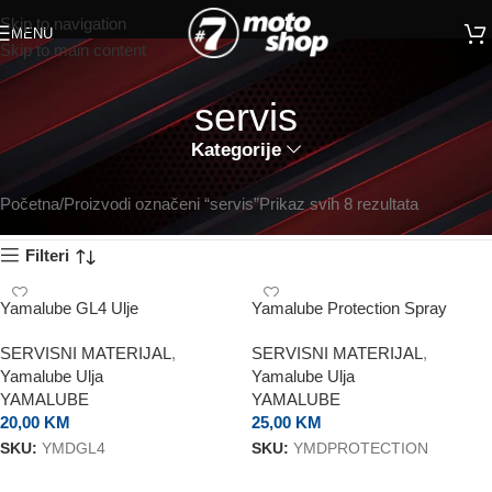
Skip to navigation
MENU
Skip to main content
servis
Kategorije
Početna
Proizvodi označeni “servis”
Prikaz svih 8 rezultata
Filteri
Yamalube GL4 Ulje
Yamalube Protection Spray
SERVISNI MATERIJAL
,
SERVISNI MATERIJAL
,
Yamalube Ulja
Yamalube Ulja
YAMALUBE
YAMALUBE
20,00
KM
25,00
KM
SKU:
YMDGL4
SKU:
YMDPROTECTION
DODAJ U KORPU
DODAJ U KORPU