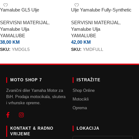
Yamalube GL5 Ulje
Ulje Yamalube Fully-Synthetic
10W40
SERVISNI MATERIJAL
,
SERVISNI MATERIJAL
,
Yamalube Ulja
Yamalube Ulja
YAMALUBE
YAMALUBE
38,00
KM
42,00
KM
SKU:
YMDGL5
SKU:
YMDFULL
DODAJ U KORPU
DODAJ U KORPU
MOTO SHOP 7
ISTRAŽITE
Zvanični diler Yamaha Motor za
Shop Online
BiH. Prodaja motocikala, skutera
Motocikli
i vrhunske opreme.
Oprema
KONTAKT & RADNO
LOKACIJA
VRIJEME