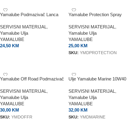
Yamalube Podmazivač Lanca
Yamalube Protection Spray
SERVISNI MATERIJAL
,
SERVISNI MATERIJAL
,
Yamalube Ulja
Yamalube Ulja
YAMALUBE
YAMALUBE
24,50
KM
25,00
KM
SKU:
YMDPROTECTION
DODAJ U KORPU
DODAJ U KORPU
Yamalube Off Road Podmazivač
Ulje Yamalube Marine 10W40
Lanca
SERVISNI MATERIJAL
,
SERVISNI MATERIJAL
,
Yamalube Ulja
Yamalube Ulja
YAMALUBE
YAMALUBE
30,00
KM
32,00
KM
SKU:
YMDOFFR
SKU:
YMDMARINE
DODAJ U KORPU
DODAJ U KORPU