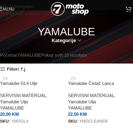
Skip to navigation
MENU
Skip to main content
YAMALUBE
Kategorije
Početna
YAMALUBE
Prikaz svih 10 rezultata
Filteri
Yamalube GL4 Ulje
Yamalube Čistač Lanca
SERVISNI MATERIJAL
,
SERVISNI MATERIJAL
,
Yamalube Ulja
Yamalube Ulja
YAMALUBE
YAMALUBE
20,00
KM
22,50
KM
SKU:
YMDGL4
SKU:
YMDCLEANER
DODAJ U KORPU
DODAJ U KORPU