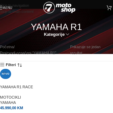
Skip to navigation
MENU
Skip to main content
YAMAHA R1
Kategorije
Početna
Prikazuje se jedan
Proizvodi označeni “YAMAHA R1”
rezultat
Filteri
NOVO
YAMAHA R1 RACE
MOTOCIKLI
YAMAHA
45.990,00
KM