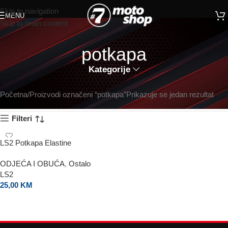
Skip to navigation
MENU
Skip to main content
potkapa
Kategorije
Početna
Proizvodi označeni “potkapa”
Prikazuje se jedan rezultat
Filteri
LS2 Potkapa Elastine
ODJEĆA I OBUĆA
,
Ostalo
LS2
25,00
KM
DODAJ U KORPU