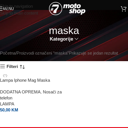
Skip to navigation
MENU
Skip to main content
maska
Kategorije
Početna
Proizvodi označeni “maska”
Prikazuje se jedan rezultat
Filteri
Lampa Iphone Mag Maska
DODATNA OPREMA
,
Nosači za
telefon
LAMPA
50,00
KM
ODABERI OPCIJE