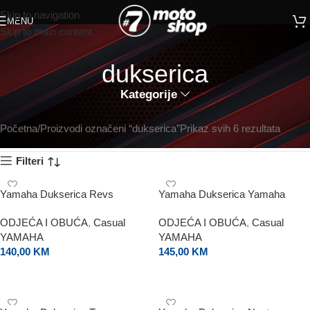
Skip to navigation
MENU
Skip to main content
dukserica
Kategorije
Početna
Proizvodi označeni “dukserica”
Prikaz svih 6 rezultata
Filteri
Yamaha Dukserica Revs
Yamaha Dukserica Yamaha
Black
ODJEĆA I OBUĆA
,
Casual
ODJEĆA I OBUĆA
,
Casual
YAMAHA
YAMAHA
140,00
KM
145,00
KM
ODABERI OPCIJE
ODABERI OPCIJE