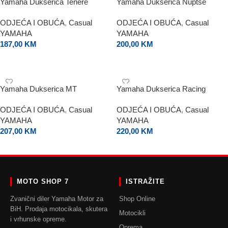
Yamaha Dukserica Tenere
Yamaha Dukserica Nuptse
ODJEĆA I OBUĆA
,
Casual
ODJEĆA I OBUĆA
,
Casual
YAMAHA
YAMAHA
187,00
KM
200,00
KM
ODABERI OPCIJE
ODABERI OPCIJE
Yamaha Dukserica MT
Yamaha Dukserica Racing
ODJEĆA I OBUĆA
,
Casual
ODJEĆA I OBUĆA
,
Casual
YAMAHA
YAMAHA
207,00
KM
220,00
KM
ODABERI OPCIJE
ODABERI OPCIJE
MOTO SHOP 7
ISTRAŽITE
Zvanični diler Yamaha Motor za
Shop Online
BiH. Prodaja motocikala, skutera
Motocikli
i vrhunske opreme.
Oprema