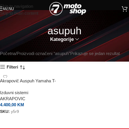
Skip to navigation
MENU
Skip to main content
asupuh
Kategorije
Početna
Proizvodi označeni “asupuh”
Prikazuje se jedan rezultat
Filteri
Akrapovič Auspuh Yamaha T-
Max
Izduvni sistemi
AKRAPOVIC
4.400,00
KM
SKU:
y5r9
DODAJ U KORPU